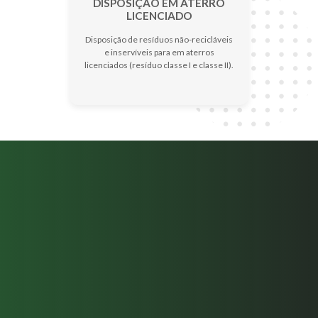
DISPOSIÇÃO EM ATERRO
LICENCIADO
Disposição de resíduos não-recicláveis
e inservíveis para em aterros
licenciados (resíduo classe I e classe II).